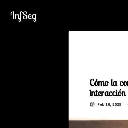
InfSeg
Cómo la co
interacción 
Feb 16, 2025