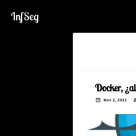
InfSeg
Docker, ¿al
Nov 2, 2021