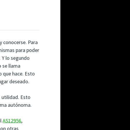
y conocerse. Para
 mismas para poder
. Y lo segundo
o se llama
o que hace. Esto
lugar deseado.
utilidad. Esto
orma autónoma.
el
AS12956
,
con otras