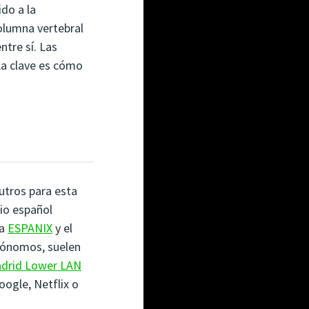
do a la
olumna vertebral
tre sí. Las
La clave es cómo
utros para esta
rio español
 a
ESPANIX
y el
tónomos, suelen
drid Lower LAN
ogle, Netflix o