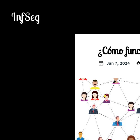
InfSeg
¿Cómo func
Jan 7, 2024