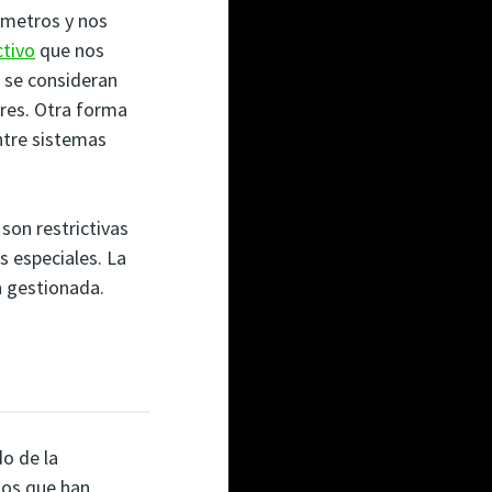
ómetros y nos
ctivo
que nos
 se consideran
ares. Otra forma
ntre sistemas
son restrictivas
s especiales. La
n gestionada.
o de la
sos que han