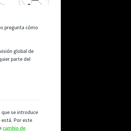
 nos pregunta cómo
visión global de
uier parte del
z que se introduce
 está. Por este
de
cambio de